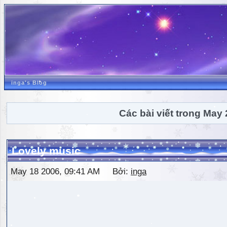
inga's Blog
Các bài viết trong May
Lovely music
May 18 2006, 09:41 AM Bởi:
inga