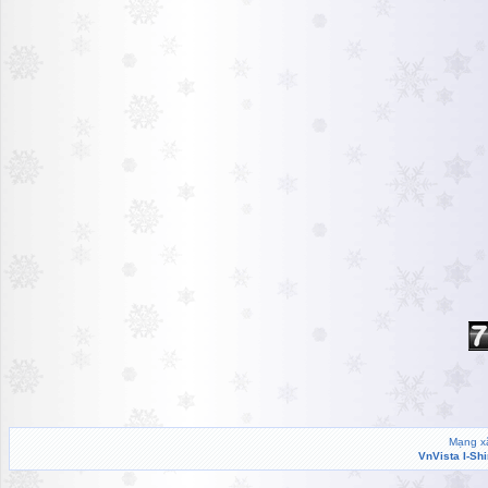
Mạng xã
VnVista I-Sh