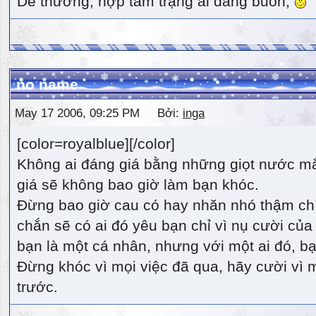
Dễ thương, hợp tâm trạng ai đang buồn,
no name
May 17 2006, 09:25 PM Bởi:
inga
[color=royalblue][/color]
Không ai đáng giá bằng những giọt nước m
giá sẽ không bao giờ làm bạn khóc.
Đừng bao giờ cau có hay nhăn nhó thậm ch
chắn sẽ có ai đó yêu bạn chỉ vì nụ cười của 
bạn là một cá nhân, nhưng với một ai đó, bạn
Đừng khóc vì mọi việc đã qua, hãy cười vì 
trước.