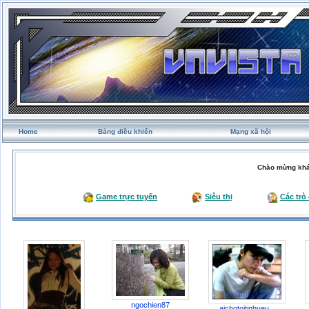
Home
Bảng điều khiển
Mạng xã hội
Chào mừng khá
Game trực tuyến
Siêu thị
Các trò
ngochien87
aichotoitinhyeu...