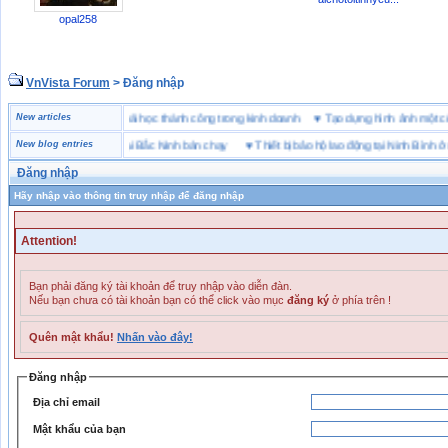
opal258
VnVista Forum
> Đăng nhập
đặc biệt” của Microsoft
New articles
♥
4 bài học thành công trong kinh doanh
♥
Tạo dựng hình ảnh m
ng hiệu giày bảo hộ tại Bắc Ninh bán chạy
New blog entries
♥
Thiết bị bảo hộ lao động tại Ninh Bình ở đâu
Đăng nhập
Hãy nhập vào thông tin truy nhập để đăng nhập
Attention!
Bạn phải đăng ký tài khoản để truy nhập vào diễn đàn.
Nếu bạn chưa có tài khoản bạn có thể click vào mục
đăng ký
ở phía trên !
Quên mật khẩu!
Nhấn vào đây!
Đăng nhập
Địa chỉ email
Mật khẩu của bạn