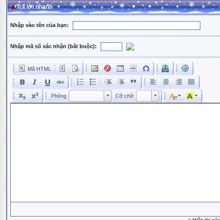
Trả lời nhanh
Nhập vào tên của bạn:
Nhập mã số xác nhận (bắt buộc):
Mã HTML
Phông
Kích cỡ phông
Phông
Cỡ chữ
Phông
Cỡ chữ