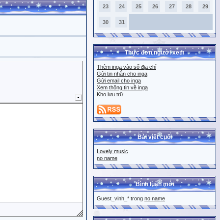
23
24
25
26
27
28
29
30
31
Thực đơn người xem
Thêm inga vào sổ địa chỉ
Gửi tin nhắn cho inga
Gửi email cho inga
Xem thông tin về inga
Kho lưu trữ
Bài viết cuối
Lovely music
no name
Bình luận mới
Guest_vinh_* trong
no name