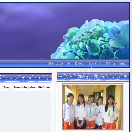
Mạng xã hội
Blog
Sổ ảnh
Đăng nhập
Thông tin cá nhân
Trong:
Something about life/love