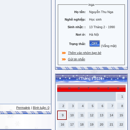
inga
Họ tên:
Nguyễn Thu Nga
Nghề nghiệp:
Học sinh
Sinh nhật:
:
13 Tháng 2 - 1990
Nơi ở:
Hà Nội
Trạng thái:
(Vắng mặt)
Thêm vào nhóm bạn bè
Gửi tin nhắn
«
Tháng 8 2026
»
C
H
B
T
N
S
B
1
2
3
4
5
6
7
8
Permalink
|
Bình luận: 0
9
10
11
12
13
14
15
16
17
18
19
20
21
22