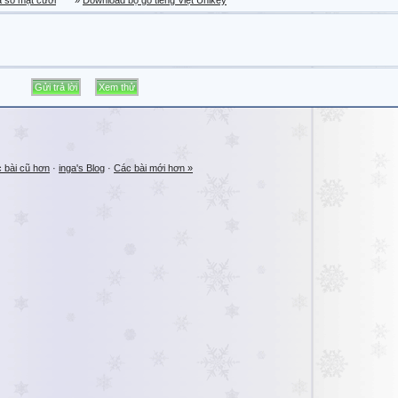
a sổ mặt cười
»
Download bộ gõ tiếng Việt Unikey
 bài cũ hơn
·
inga's Blog
·
Các bài mới hơn »