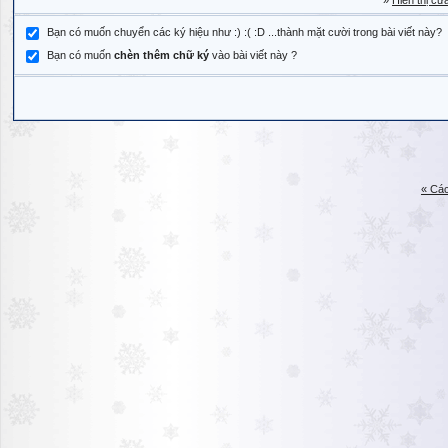
»
Hiển thị cử
Bạn có muốn chuyển các ký hiệu như :) :( :D ...thành mặt cười trong bài viết này?
Bạn có muốn
chèn thêm chữ ký
vào bài viết này ?
« Các