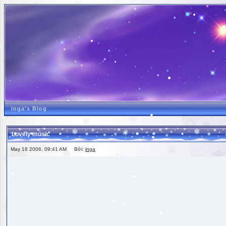
inga's Blog
Lovely music
May 18 2006, 09:41 AM Bởi:
inga