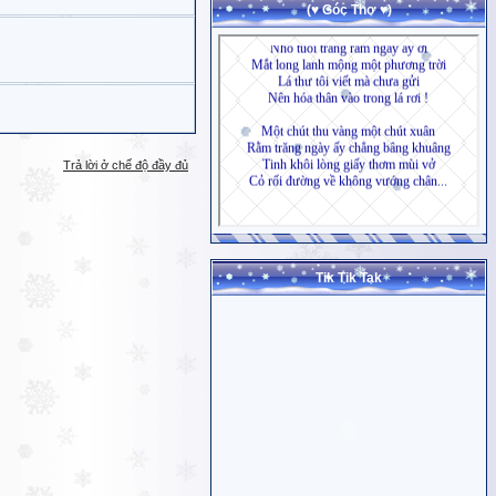
(♥ Góc Thơ ♥)
Trả lời ở chế độ đầy đủ
Tik Tik Tak