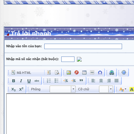
Trả lời nhanh
Nhập vào tên của bạn:
Nhập mã số xác nhận (bắt buộc):
Mã HTML
Phông
Kích cỡ phông
Phông
Cỡ chữ
Phông
Cỡ chữ