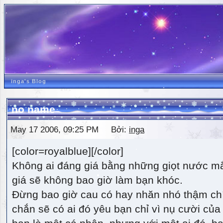
inga's Blog
no name
May 17 2006, 09:25 PM Bởi:
inga
[color=royalblue][/color]
Không ai đáng giá bằng những giọt nước m
giá sẽ không bao giờ làm bạn khóc.
Đừng bao giờ cau có hay nhăn nhó thậm ch
chắn sẽ có ai đó yêu bạn chỉ vì nụ cười của 