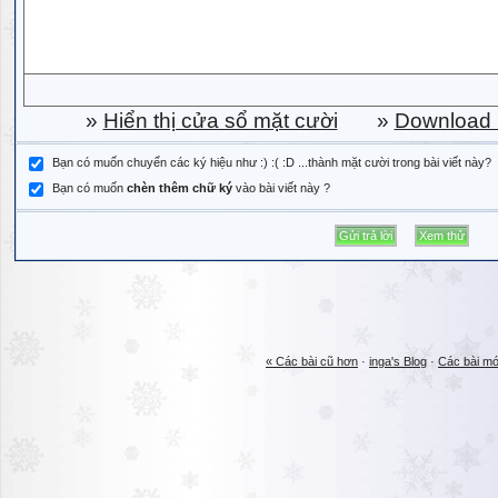
»
Hiển thị cửa sổ mặt cười
»
Download b
Bạn có muốn chuyển các ký hiệu như :) :( :D ...thành mặt cười trong bài viết này?
Bạn có muốn
chèn thêm chữ ký
vào bài viết này ?
« Các bài cũ hơn
·
inga's Blog
·
Các bài mớ