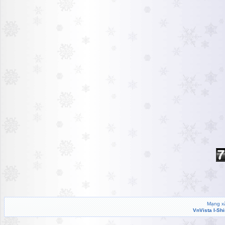
Mạng xã
VnVista I-Sh