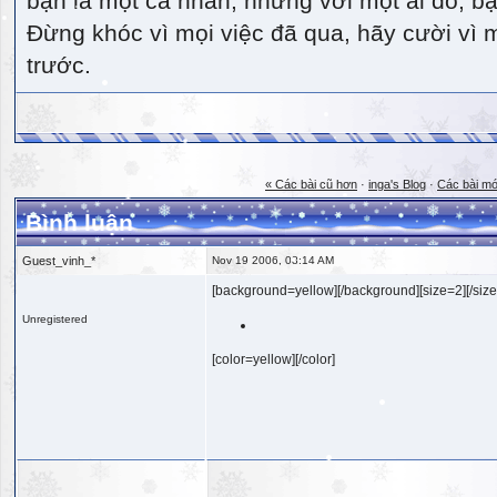
bạn là một cá nhân, nhưng với một ai đó, bạn
Đừng khóc vì mọi việc đã qua, hãy cười vì 
trước.
« Các bài cũ hơn
·
inga's Blog
·
Các bài mớ
Bình luận
Guest_vinh_*
Nov 19 2006, 08:14 AM
[background=yellow][/background][size=2][/size
Unregistered
[color=yellow][/color]