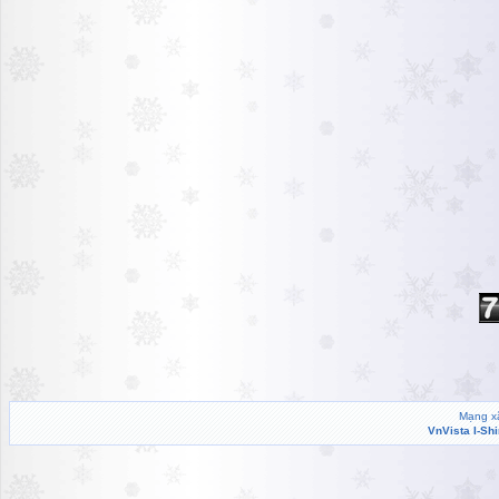
Mạng xã
VnVista I-Sh