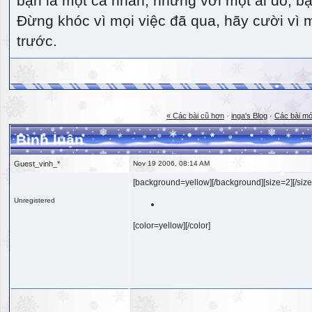
bạn là một cá nhân, nhưng với một ai đó, bạn
Đừng khóc vì mọi việc đã qua, hãy cười vì 
trước.
« Các bài cũ hơn
·
inga's Blog
·
Các bài mớ
Bình luận
Guest_vinh_*
Nov 19 2006, 08:14 AM
[background=yellow][/background][size=2][/size
Unregistered
[color=yellow][/color]