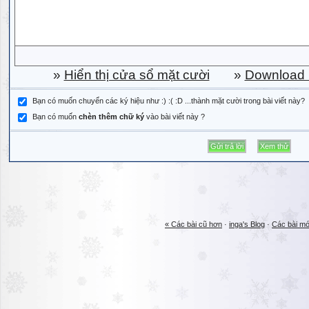
»
Hiển thị cửa sổ mặt cười
»
Download b
Bạn có muốn chuyển các ký hiệu như :) :( :D ...thành mặt cười trong bài viết này?
Bạn có muốn
chèn thêm chữ ký
vào bài viết này ?
« Các bài cũ hơn
·
inga's Blog
·
Các bài mớ