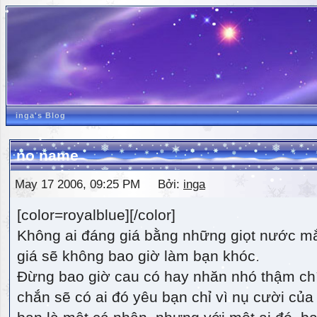
inga's Blog
no name
May 17 2006, 09:25 PM Bởi:
inga
[color=royalblue][/color]
Không ai đáng giá bằng những giọt nước m
giá sẽ không bao giờ làm bạn khóc.
Đừng bao giờ cau có hay nhăn nhó thậm ch
chắn sẽ có ai đó yêu bạn chỉ vì nụ cười của 