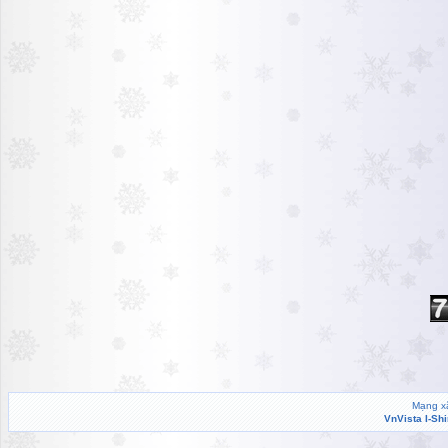
Mạng xã
VnVista I-Sh