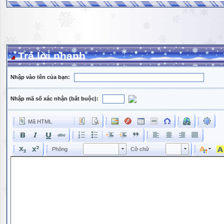
Trả lời nhanh
Nhập vào tên của bạn:
Nhập mã số xác nhận (bắt buộc):
Mã HTML
Phông
Kích cỡ phông
Phông
Cỡ chữ
Phông
Cỡ chữ