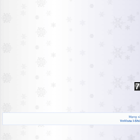
Mạng xã
VnVista I-Sh