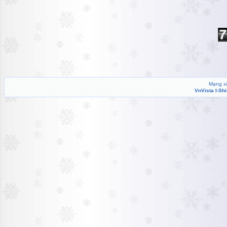
Hiển thị tất cả
Mạng xã
VnVista I-Sh