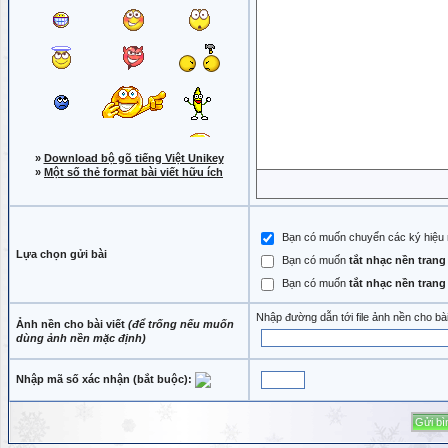
»
Download bộ gõ tiếng Việt Unikey
»
Một số thẻ format bài viết hữu ích
Bạn có muốn chuyển các ký hiệu như
Lựa chọn gửi bài
Bạn có muốn
tắt nhạc nền tran
Bạn có muốn
tắt nhạc nền tran
Nhập đường dẫn tới file ảnh nền cho bà
Ảnh nền cho bài viết
(để trống nếu muốn
dùng ảnh nền mặc định)
Nhập mã số xác nhận (bắt buộc):