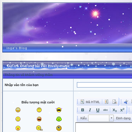
inga's Blog
Gửi trả lời trong bài viết Lovely music
Thông tin về khách viếng thăm
Nhập vào tên của bạn
Mã HTML
Biểu tượng mặt cười
Kiểu
Kiểu
Kiểu
Định dạng