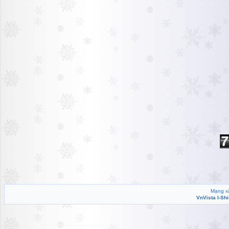
Mạng xã
VnVista I-Sh