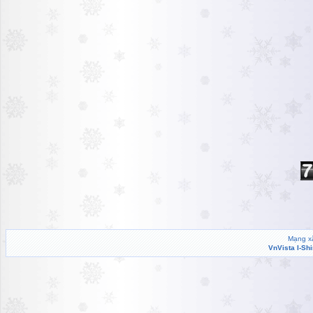
Mạng xã
VnVista I-Sh