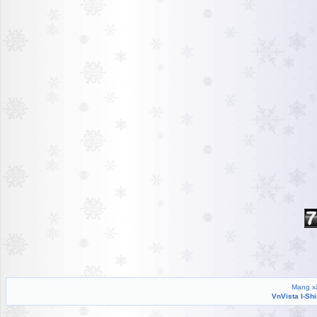
Mạng xã
VnVista I-Sh