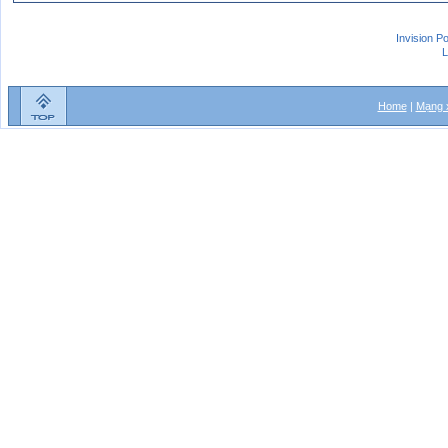
Invision P
L
Home
|
Mạng x