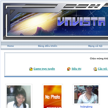
Home
Bảng điều khiển
Mạng xã hội
Chào mừng khá
Game trực tuyến
Siêu thị
Các trò
hoànglong