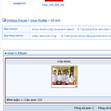
atulaghost
meo_con_tinh_ng...
VnVista Forum
>
User Profile
> Sổ ảnh
đặc biệt” của Microsoft
New articles
♥
4 bài học thành công trong kinh doanh
♥
Tạo dựng hình ảnh mộ
ng hiệu giày bảo hộ tại Bắc Ninh bán chạy
New blog entries
♥
Thiết bị bảo hộ lao động tại Ninh Bình ở đâu
User's Album
Lớp mình.
Bình luận:
1 /
Lần xem:
228
·
Tổng số ảnh:
2 ·
Tổng số b