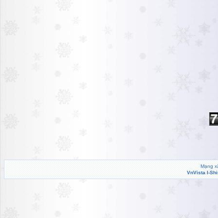
Mạng xã
VnVista I-Sh