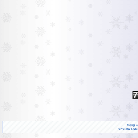
Mạng xã
VnVista I-Sh