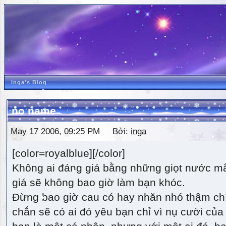
inga's Blog
no name
May 17 2006, 09:25 PM Bởi:
inga
[color=royalblue][/color]
Không ai đáng giá bằng những giọt nước m
giá sẽ không bao giờ làm bạn khóc.
Đừng bao giờ cau có hay nhăn nhó thậm ch
chắn sẽ có ai đó yêu bạn chỉ vì nụ cười của 