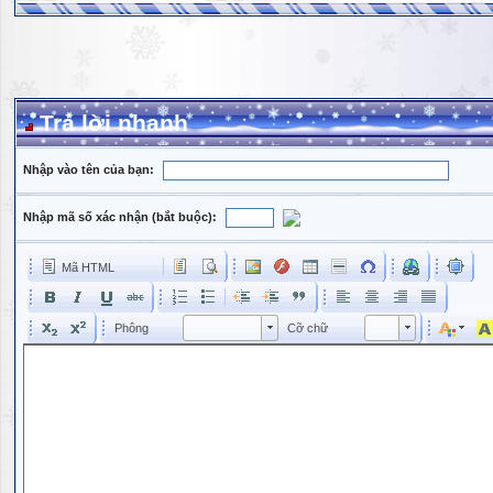
Trả lời nhanh
Nhập vào tên của bạn:
Nhập mã số xác nhận (bắt buộc):
Mã HTML
Phông
Kích cỡ phông
Phông
Cỡ chữ
Phông
Cỡ chữ