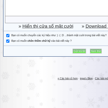
»
Hiển thị cửa sổ mặt cười
»
Download b
Bạn có muốn chuyển các ký hiệu như :) :( :D ...thành mặt cười trong bài viết này?
Bạn có muốn
chèn thêm chữ ký
vào bài viết này ?
« Các bài cũ hơn
·
inga's Blog
·
Các bài mớ