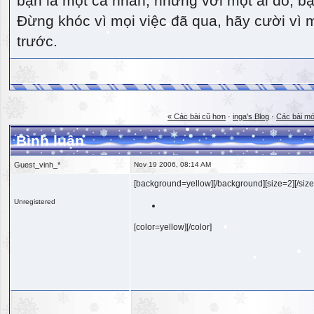
bạn là một cá nhân, nhưng với một ai đó, bạn
Đừng khóc vì mọi việc đã qua, hãy cười vì 
trước.
« Các bài cũ hơn
·
inga's Blog
·
Các bài mớ
Bình luận
Guest_vinh_*
Nov 19 2006, 08:14 AM
[background=yellow][/background][size=2][/size
Unregistered
[color=yellow][/color]