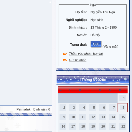
inga
Họ tên:
Nguyễn Thu Nga
Nghề nghiệp:
Học sinh
Sinh nhật:
:
13 Tháng 2 - 1990
Nơi ở:
Hà Nội
Trạng thái:
(Vắng mặt)
Thêm vào nhóm bạn bè
Gửi tin nhắn
«
Tháng 8 2026
»
C
H
B
T
N
S
B
1
2
3
4
5
6
7
8
Permalink
|
Bình luận: 0
9
10
11
12
13
14
15
16
17
18
19
20
21
22