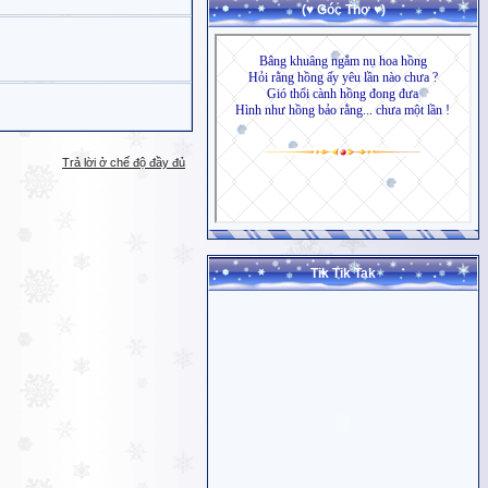
(♥ Góc Thơ ♥)
Trả lời ở chế độ đầy đủ
Tik Tik Tak