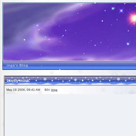
inga's Blog
Lovely music
May 18 2006, 09:41 AM Bởi:
inga