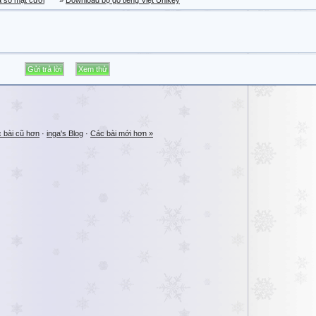
a sổ mặt cười
»
Download bộ gõ tiếng Việt Unikey
 bài cũ hơn
·
inga's Blog
·
Các bài mới hơn »