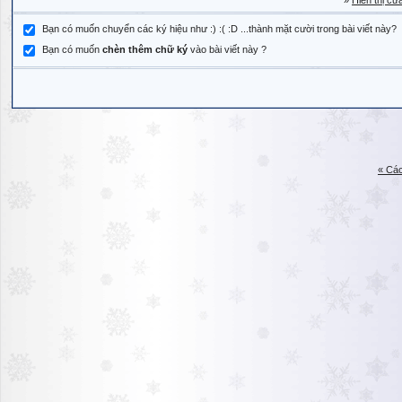
»
Hiển thị cử
Bạn có muốn chuyển các ký hiệu như :) :( :D ...thành mặt cười trong bài viết này?
Bạn có muốn
chèn thêm chữ ký
vào bài viết này ?
« Các