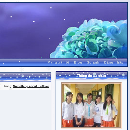
Mạng xã hội
Blog
Sổ ảnh
Đăng nhập
Thông tin cá nhân
Trong:
Something about life/love