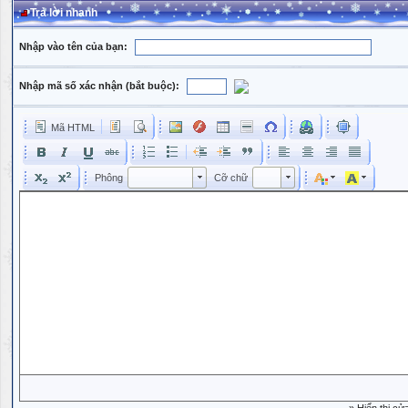
Trả lời nhanh
Nhập vào tên của bạn:
Nhập mã số xác nhận (bắt buộc):
Mã HTML
Phông
Kích cỡ phông
Phông
Cỡ chữ
Phông
Cỡ chữ