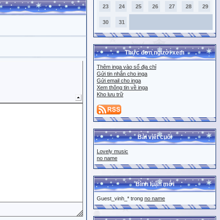
23
24
25
26
27
28
29
30
31
Thực đơn người xem
Thêm inga vào sổ địa chỉ
Gửi tin nhắn cho inga
Gửi email cho inga
Xem thông tin về inga
Kho lưu trữ
Bài viết cuối
Lovely music
no name
Bình luận mới
Guest_vinh_* trong
no name