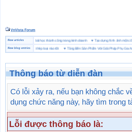
VnVista Forum
ặc biệt” của Microsoft
New articles
♥
4 bài học thành công trong kinh doanh
♥
Tạo dựng hình ảnh mộ
 hộ lót Kevlar và lót thép loại nào tốt
New blog entries
♥
Tăng Bền Sản Phẩm Với Giải Pháp Phụ Gia Nhựa
Thông báo từ diễn đàn
Có lỗi xảy ra, nếu bạn không chắc 
dụng chức năng này, hãy tìm trong tài
Lỗi được thông báo là: