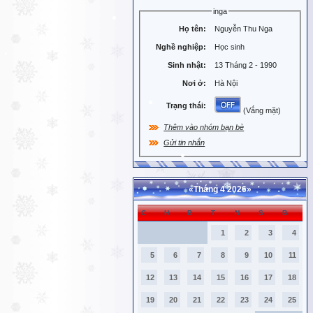
inga
Họ tên:
Nguyễn Thu Nga
Nghề nghiệp:
Học sinh
Sinh nhật:
13 Tháng 2 - 1990
Nơi ở:
Hà Nội
Trạng thái:
(Vắng mặt)
Thêm vào nhóm bạn bè
Gửi tin nhắn
«
Tháng 4 2026
»
C
H
B
T
N
S
B
1
2
3
4
5
6
7
8
9
10
11
12
13
14
15
16
17
18
19
20
21
22
23
24
25