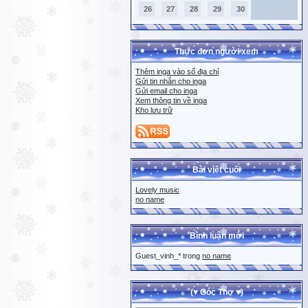
26
27
28
29
30
Thực đơn người xem
Thêm inga vào sổ địa chỉ
Gửi tin nhắn cho inga
Gửi email cho inga
Xem thông tin về inga
Kho lưu trữ
Bài viết cuối
Lovely music
no name
Bình luận mới
Guest_vinh_* trong
no name
(♥ Góc Thơ ♥)