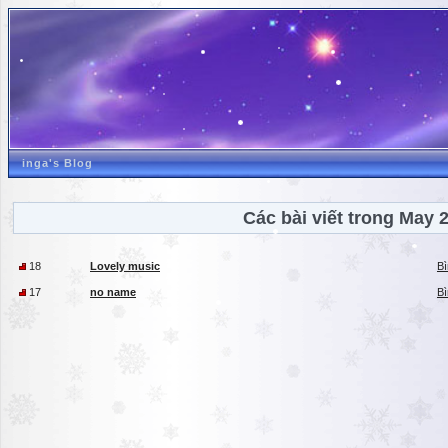
inga's Blog
Các bài viết trong May 
18
Lovely music
Bì
17
no name
Bì