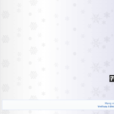
Mạng xã
VnVista I-Sh