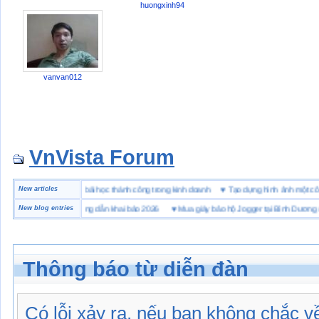
huongxinh94
vanvan012
VnVista Forum
ặc biệt” của Microsoft
New articles
♥
4 bài học thành công trong kinh doanh
♥
Tạo dựng hình ảnh mộ
 hải quan là gì? Hướng dẫn khai báo 2026
New blog entries
♥
Mua giày bảo hộ Jogger tại Bình Dương ở đâu
Thông báo từ diễn đàn
Có lỗi xảy ra, nếu bạn không chắc 