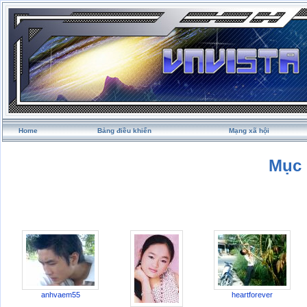
Home
Bảng điều khiển
Mạng xã hội
Mục 
anhvaem55
heartforever