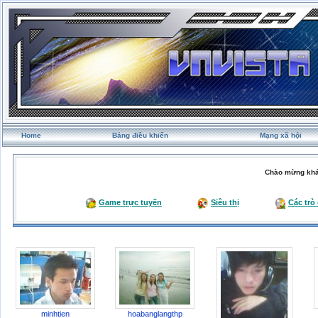
Home
Bảng điều khiển
Mạng xã hội
Chào mừng khá
Game trực tuyến
Siêu thị
Các trò
minhtien
hoabanglangthp