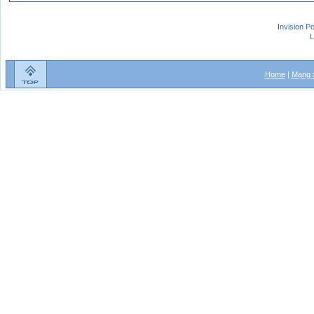
Invision P
L
Home
|
Mạng x