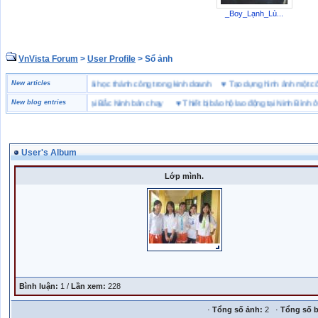
_Boy_Lạnh_Lù...
VnVista Forum
>
User Profile
> Sổ ảnh
c biệt” của Microsoft
New articles
♥
4 bài học thành công trong kinh doanh
♥
Tạo dựng hình ảnh một
ơng hiệu giày bảo hộ tại Bắc Ninh bán chạy
New blog entries
♥
Thiết bị bảo hộ lao động tại Ninh Bình ở đâ
User's Album
Lớp mình.
Bình luận:
1 /
Lần xem:
228
·
Tổng số ảnh:
2 ·
Tổng số b