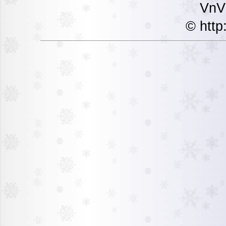
VnVi
© http