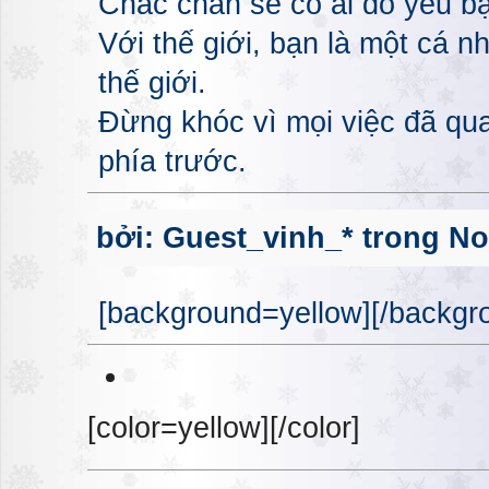
Chắc chắn sẽ có ai đó yêu bạ
Với thế giới, bạn là một cá n
thế giới.
Đừng khóc vì mọi việc đã qua
phía trước.
bởi: Guest_vinh_* trong No
[background=yellow][/backgro
[color=yellow][/color]