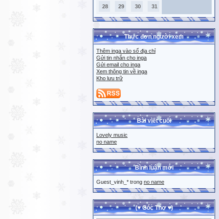
28
29
30
31
Thực đơn người xem
Thêm inga vào sổ địa chỉ
Gửi tin nhắn cho inga
Gửi email cho inga
Xem thông tin về inga
Kho lưu trữ
Bài viết cuối
Lovely music
no name
Bình luận mới
Guest_vinh_* trong
no name
(♥ Góc Thơ ♥)