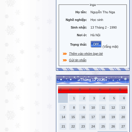
inga
Họ tên:
Nguyễn Thu Nga
Nghề nghiệp:
Học sinh
Sinh nhật:
13 Tháng 2 - 1990
Nơi ở:
Hà Nội
Trạng thái:
(Vắng mặt)
Thêm vào nhóm bạn bè
Gửi tin nhắn
«
Tháng 12 2025
»
C
H
B
T
N
S
B
1
2
3
4
5
6
7
8
9
10
11
12
13
14
15
16
17
18
19
20
21
22
23
24
25
26
27