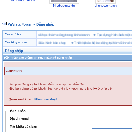
mot_thoang_mo_h...
Nhabaoquandoi
phongcachaten
VnVista Forum
> Đăng nhập
“đặc biệt” của Microsoft
New articles
♥
4 bài học thành công trong kinh doanh
♥
Tạo dựng hình ảnh m
g hiệu giày bảo hộ tại Bắc Ninh bán chạy
New blog entries
♥
Thiết bị bảo hộ lao động tại Ninh Bình ở đâu
Đăng nhập
Hãy nhập vào thông tin truy nhập để đăng nhập
Attention!
Bạn phải đăng ký tài khoản để truy nhập vào diễn đàn.
Nếu bạn chưa có tài khoản bạn có thể click vào mục
đăng ký
ở phía trên !
Quên mật khẩu!
Nhấn vào đây!
Đăng nhập
Địa chỉ email
Mật khẩu của bạn