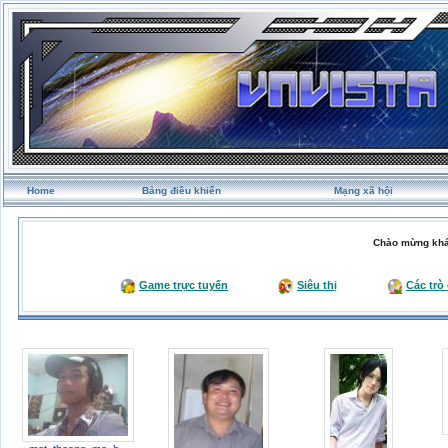
Home
Bảng điều khiển
Mạng xã hội
Chào mừng khá
Game trực tuyến
Siêu thị
Các trò