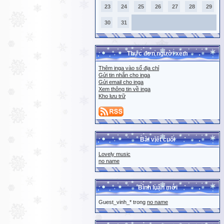
23
24
25
26
27
28
29
30
31
Thực đơn người xem
Thêm inga vào sổ địa chỉ
Gửi tin nhắn cho inga
Gửi email cho inga
Xem thông tin về inga
Kho lưu trữ
Bài viết cuối
Lovely music
no name
Bình luận mới
Guest_vinh_* trong
no name