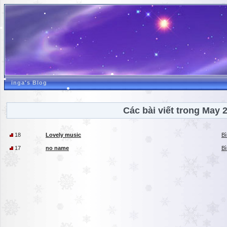
inga's Blog
Các bài viết trong May 
18
Lovely music
Bì
17
no name
Bì