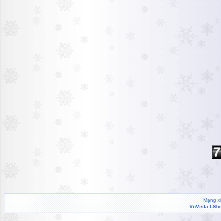
Mạng xã
VnVista I-Sh