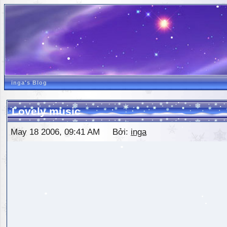
inga's Blog
Lovely music
May 18 2006, 09:41 AM Bởi:
inga