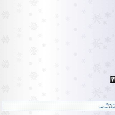
Mạng xã
VnVista I-Sh