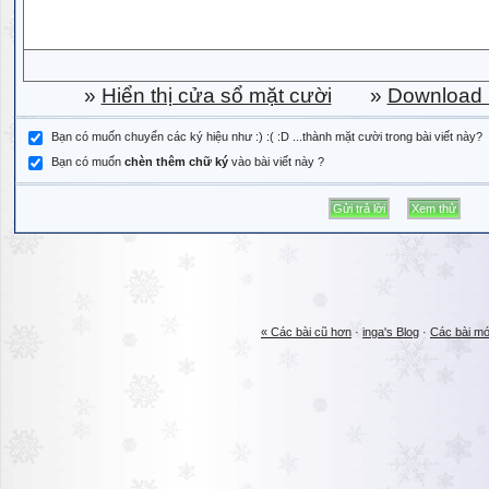
»
Hiển thị cửa sổ mặt cười
»
Download b
Bạn có muốn chuyển các ký hiệu như :) :( :D ...thành mặt cười trong bài viết này?
Bạn có muốn
chèn thêm chữ ký
vào bài viết này ?
« Các bài cũ hơn
·
inga's Blog
·
Các bài mớ