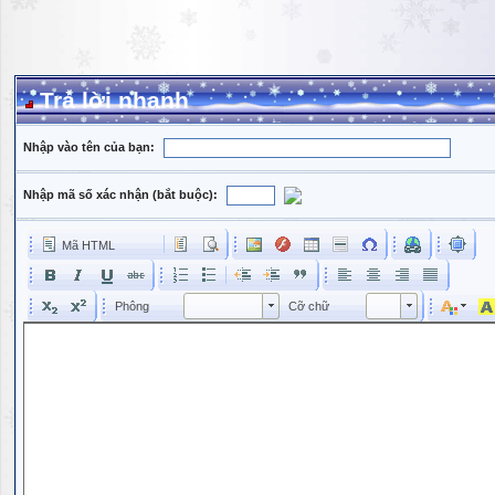
Trả lời nhanh
Nhập vào tên của bạn:
Nhập mã số xác nhận (bắt buộc):
Mã HTML
Phông
Kích cỡ phông
Phông
Cỡ chữ
Phông
Cỡ chữ