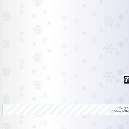
Mạng xã
VnVista I-Sh