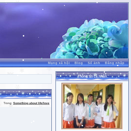
Mạng xã hội
Blog
Sổ ảnh
Đăng nhập
Thông tin cá nhân
Trong:
Something about life/love