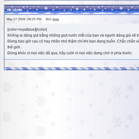
no name
May 17 2006, 09:25 PM Bởi:
inga
[color=royalblue][/color]
Không ai đáng giá bằng những giọt nước mắt của bạn và người đáng giá sẽ k
Đừng bao giờ cau có hay nhăn nhó thậm chí khi bạn đang buồn. Chắc chắn sẽ có
thế giới.
Đừng khóc vì mọi việc đã qua, hãy cười vì mọi việc đang chờ ở phía trước.