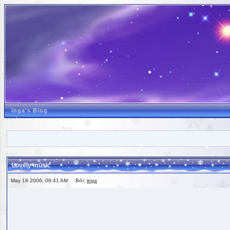
inga's Blog
Lovely music
May 18 2006, 09:41 AM Bởi:
inga