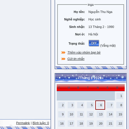
inga
Họ tên:
Nguyễn Thu Nga
Nghề nghiệp:
Học sinh
Sinh nhật:
13 Tháng 2 - 1990
Nơi ở:
Hà Nội
Trạng thái:
(Vắng mặt)
Thêm vào nhóm bạn bè
Gửi tin nhắn
«
Tháng 8 2026
»
C
H
B
T
N
S
B
1
2
3
4
5
6
7
8
9
10
11
12
13
14
15
Permalink
|
Bình luận: 0
16
17
18
19
20
21
22