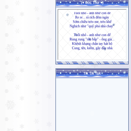
(♥ Góc Thơ ♥)
Tik Tik Tak