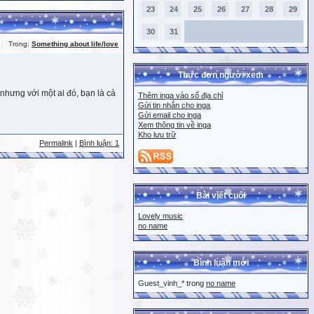
23
24
25
26
27
28
29
30
31
Trong:
Something about life/love
Thực đơn người xem
nhưng với một ai đó, bạn là cả
Thêm inga vào sổ địa chỉ
Gửi tin nhắn cho inga
Gửi email cho inga
Xem thông tin về inga
Kho lưu trữ
Permalink
|
Bình luận: 1
Bài viết cuối
Lovely music
no name
Bình luận mới
Guest_vinh_* trong
no name