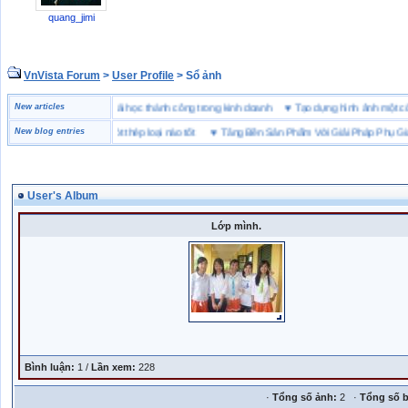
quang_jimi
VnVista Forum
>
User Profile
> Sổ ảnh
ặc biệt” của Microsoft
New articles
♥
4 bài học thành công trong kinh doanh
♥
Tạo dựng hình ảnh một
y bảo hộ lót Kevlar và lót thép loại nào tốt
New blog entries
♥
Tăng Bền Sản Phẩm Với Giải Pháp Phụ Gia 
User's Album
Lớp mình.
Bình luận:
1 /
Lần xem:
228
·
Tổng số ảnh:
2 ·
Tổng số b