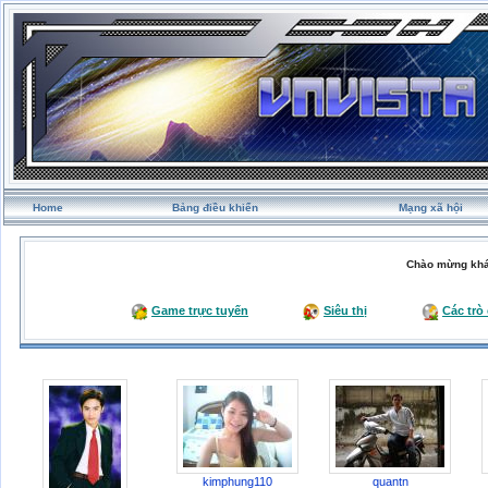
Home
Bảng điều khiển
Mạng xã hội
Chào mừng khá
Game trực tuyến
Siêu thị
Các trò
kimphung110
quantn