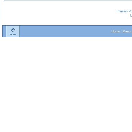
Invision P
L
Home
|
Mạng x