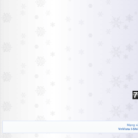
Mạng xã
VnVista I-Sh