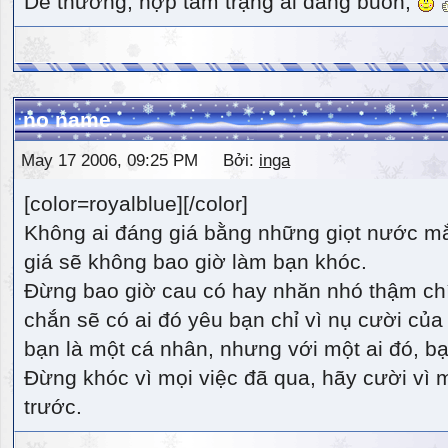
Dễ thương, hợp tâm trạng ai đang buồn,
no name
May 17 2006, 09:25 PM Bởi:
inga
[color=royalblue][/color]
Không ai đáng giá bằng những giọt nước m
giá sẽ không bao giờ làm bạn khóc.
Đừng bao giờ cau có hay nhăn nhó thậm ch
chắn sẽ có ai đó yêu bạn chỉ vì nụ cười của 
bạn là một cá nhân, nhưng với một ai đó, bạn
Đừng khóc vì mọi việc đã qua, hãy cười vì 
trước.