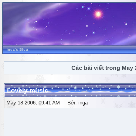
inga's Blog
Các bài viết trong May
Lovely music
May 18 2006, 09:41 AM Bởi:
inga