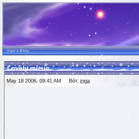
inga's Blog
Lovely music
May 18 2006, 09:41 AM Bởi:
inga