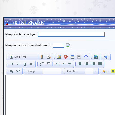
Trả lời nhanh
Nhập vào tên của bạn:
Nhập mã số xác nhận (bắt buộc):
Mã HTML
Phông
Kích cỡ phông
Phông
Cỡ chữ
Phông
Cỡ chữ