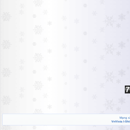
Mạng xã
VnVista I-Sh