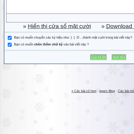
»
Hiển thị cửa sổ mặt cười
»
Download b
Bạn có muốn chuyển các ký hiệu như :) :( :D ...thành mặt cười trong bài viết này?
Bạn có muốn
chèn thêm chữ ký
vào bài viết này ?
« Các bài cũ hơn
·
inga's Blog
·
Các bài mớ