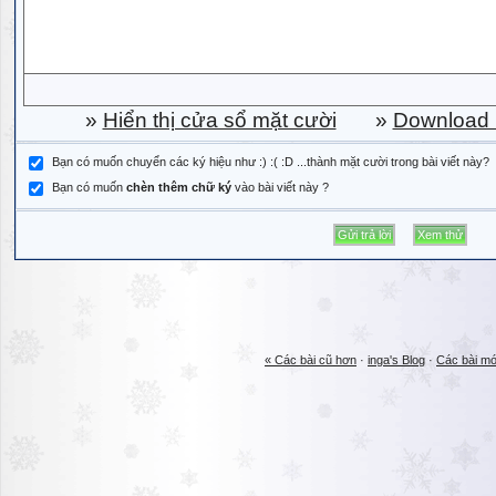
»
Hiển thị cửa sổ mặt cười
»
Download b
Bạn có muốn chuyển các ký hiệu như :) :( :D ...thành mặt cười trong bài viết này?
Bạn có muốn
chèn thêm chữ ký
vào bài viết này ?
« Các bài cũ hơn
·
inga's Blog
·
Các bài mớ