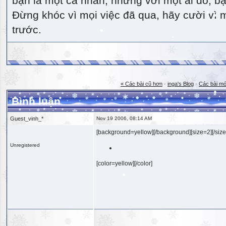
bạn là một cá nhân, nhưng với một ai đó, bạn
Đừng khóc vì mọi việc đã qua, hãy cười vì 
trước.
« Các bài cũ hơn
·
inga's Blog
·
Các bài mớ
Bình luận
Guest_vinh_*
Nov 19 2006, 08:14 AM
[background=yellow][/background][size=2][/size
Unregistered
[color=yellow][/color]