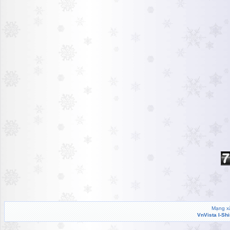
Mạng xã
VnVista I-Sh