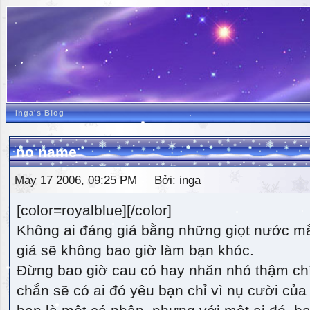
inga's Blog
no name
May 17 2006, 09:25 PM Bởi:
inga
[color=royalblue][/color]
Không ai đáng giá bằng những giọt nước m
giá sẽ không bao giờ làm bạn khóc.
Đừng bao giờ cau có hay nhăn nhó thậm ch
chắn sẽ có ai đó yêu bạn chỉ vì nụ cười của 