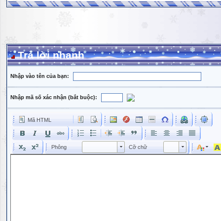
Trả lời nhanh
Nhập vào tên của bạn:
Nhập mã số xác nhận (bắt buộc):
Mã HTML
Phông
Kích cỡ phông
Phông
Cỡ chữ
Phông
Cỡ chữ