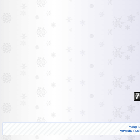
Mạng xã
VnVista I-Sh