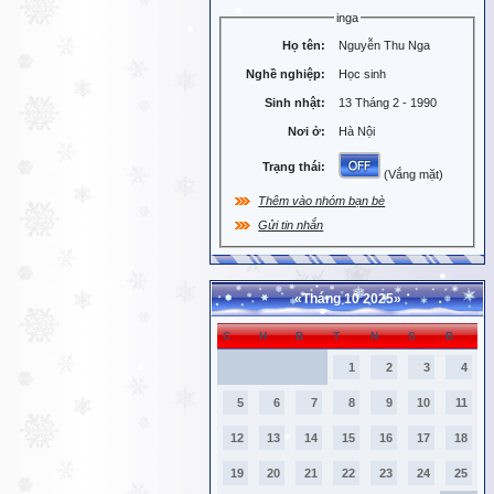
inga
Họ tên:
Nguyễn Thu Nga
Nghề nghiệp:
Học sinh
Sinh nhật:
13 Tháng 2 - 1990
Nơi ở:
Hà Nội
Trạng thái:
(Vắng mặt)
Thêm vào nhóm bạn bè
Gửi tin nhắn
«
Tháng 10 2025
»
C
H
B
T
N
S
B
1
2
3
4
5
6
7
8
9
10
11
12
13
14
15
16
17
18
19
20
21
22
23
24
25