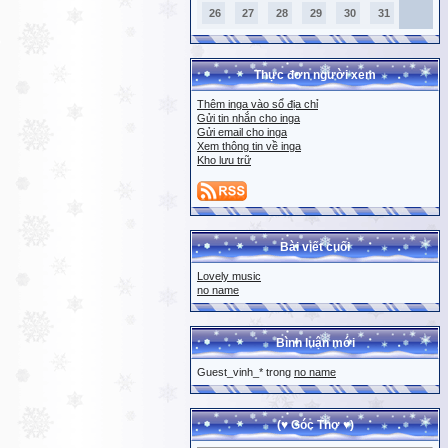
26
27
28
29
30
31
Thực đơn người xem
Thêm inga vào sổ địa chỉ
Gửi tin nhắn cho inga
Gửi email cho inga
Xem thông tin về inga
Kho lưu trữ
Bài viết cuối
Lovely music
no name
Bình luận mới
Guest_vinh_* trong
no name
(♥ Góc Thơ ♥)