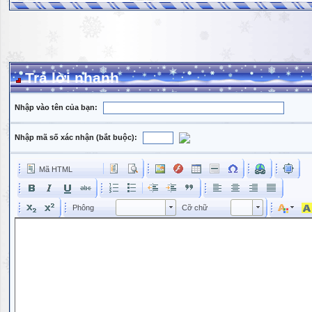
Trả lời nhanh
Nhập vào tên của bạn:
Nhập mã số xác nhận (bắt buộc):
Mã HTML
Phông
Kích cỡ phông
Phông
Cỡ chữ
Phông
Cỡ chữ