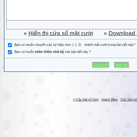
»
Hiển thị cửa sổ mặt cười
»
Download b
Bạn có muốn chuyển các ký hiệu như :) :( :D ...thành mặt cười trong bài viết này?
Bạn có muốn
chèn thêm chữ ký
vào bài viết này ?
« Các bài cũ hơn
·
inga's Blog
·
Các bài mớ