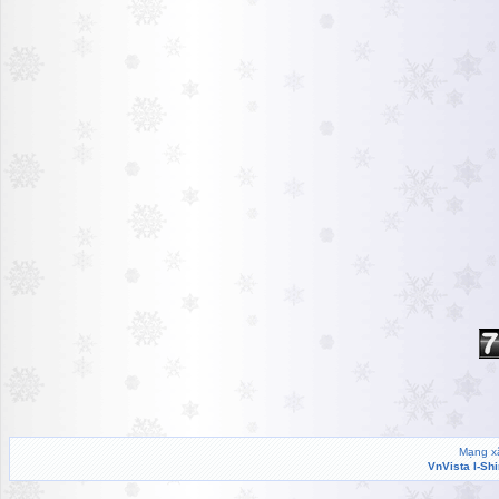
Mạng xã
VnVista I-Sh