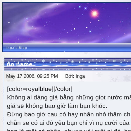
inga's Blog
no name
May 17 2006, 09:25 PM Bởi:
inga
[color=royalblue][/color]
Không ai đáng giá bằng những giọt nước m
giá sẽ không bao giờ làm bạn khóc.
Đừng bao giờ cau có hay nhăn nhó thậm ch
chắn sẽ có ai đó yêu bạn chỉ vì nụ cười của 