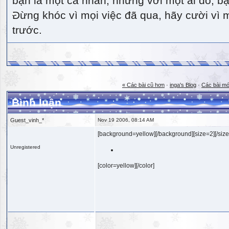
bạn là một cá nhân, nhưng với một ai đó, bạn
Đừng khóc vì mọi việc đã qua, hãy cười vì 
trước.
« Các bài cũ hơn
·
inga's Blog
·
Các bài mớ
Bình luận
Guest_vinh_*
Nov 19 2006, 08:14 AM
[background=yellow][/background][size=2][/size
Unregistered
[color=yellow][/color]