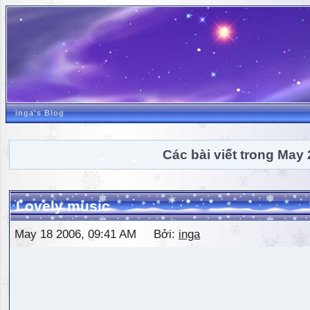
inga's Blog
Các bài viết trong May
Lovely music
May 18 2006, 09:41 AM Bởi:
inga