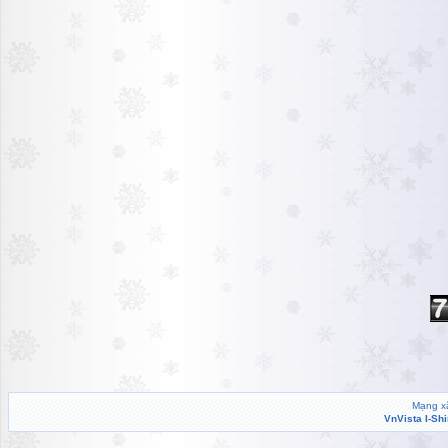
Mạng xã
VnVista I-Sh