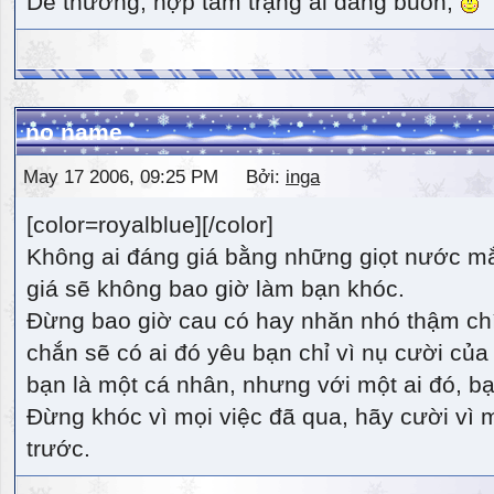
Dễ thương, hợp tâm trạng ai đang buồn,
no name
May 17 2006, 09:25 PM Bởi:
inga
[color=royalblue][/color]
Không ai đáng giá bằng những giọt nước m
giá sẽ không bao giờ làm bạn khóc.
Đừng bao giờ cau có hay nhăn nhó thậm ch
chắn sẽ có ai đó yêu bạn chỉ vì nụ cười của 
bạn là một cá nhân, nhưng với một ai đó, bạn
Đừng khóc vì mọi việc đã qua, hãy cười vì 
trước.