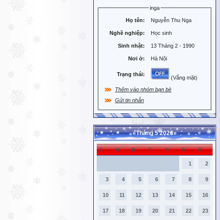
inga
Họ tên:
Nguyễn Thu Nga
Nghề nghiệp:
Học sinh
Sinh nhật:
13 Tháng 2 - 1990
Nơi ở:
Hà Nội
Trạng thái:
(Vắng mặt)
Thêm vào nhóm bạn bè
Gửi tin nhắn
«
Tháng 5 2026
»
C
H
B
T
N
S
B
1
2
3
4
5
6
7
8
9
10
11
12
13
14
15
16
17
18
19
20
21
22
23