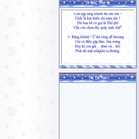
(♥ Góc Thơ ♥)
Tik Tik Tak