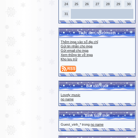
24
25
26
27
28
29
30
31
Thực đơn người xem
Thêm inga vào sổ địa chỉ
Gửi tin nhắn cho inga
Gửi email cho inga
Xem thông tin về inga
Kho lưu trữ
Bài viết cuối
Lovely music
no name
Bình luận mới
Guest_vinh_* trong
no name