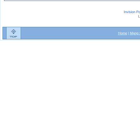
Invision P
L
Home
|
Mạng x