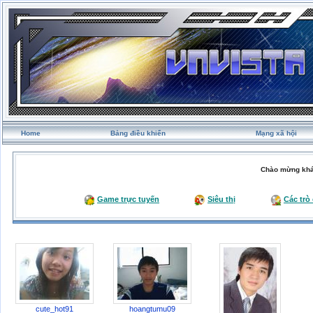
Home
Bảng điều khiển
Mạng xã hội
Chào mừng khá
Game trực tuyến
Siêu thị
Các trò
cute_hot91
hoangtumu09