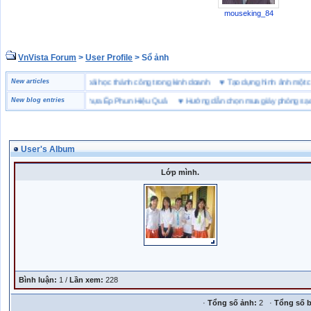
mouseking_84
VnVista Forum
>
User Profile
> Sổ ảnh
đặc biệt” của Microsoft
New articles
♥
4 bài học thành công trong kinh doanh
♥
Tạo dựng hình ảnh m
 Chọn Bột Màu Cho Nhựa Ép Phun Hiệu Quả
New blog entries
♥
Hướng dẫn chọn mua giày phòng sạch
User's Album
Lớp mình.
Bình luận:
1 /
Lần xem:
228
·
Tổng số ảnh:
2 ·
Tổng số b