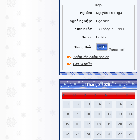
inga
Họ tên:
Nguyễn Thu Nga
Nghề nghiệp:
Học sinh
Sinh nhật:
13 Tháng 2 - 1990
Nơi ở:
Hà Nội
Trạng thái:
(Vắng mặt)
Thêm vào nhóm bạn bè
Gửi tin nhắn
«
Tháng 3 2026
»
C
H
B
T
N
S
B
1
2
3
4
5
6
7
8
9
10
11
12
13
14
15
16
17
18
19
20
21
22
23
24
25
26
27
28