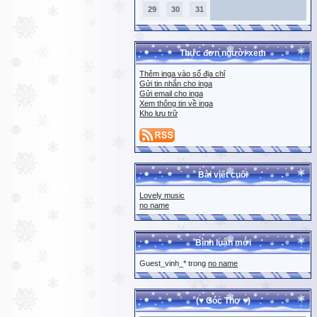
29
30
31
Thực đơn người xem
Thêm inga vào sổ địa chỉ
Gửi tin nhắn cho inga
Gửi email cho inga
Xem thông tin về inga
Kho lưu trữ
Bài viết cuối
Lovely music
no name
Bình luận mới
Guest_vinh_* trong
no name
(♥ Góc Thơ ♥)