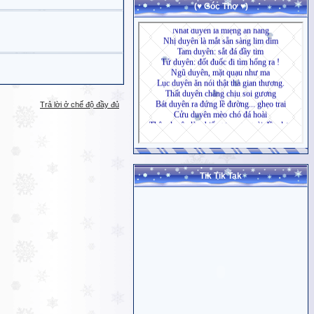
(♥ Góc Thơ ♥)
Trả lời ở chế độ đầy đủ
Tik Tik Tak