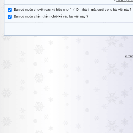
»
Hiển thị cử
Bạn có muốn chuyển các ký hiệu như :) :( :D ...thành mặt cười trong bài viết này?
Bạn có muốn
chèn thêm chữ ký
vào bài viết này ?
« Các