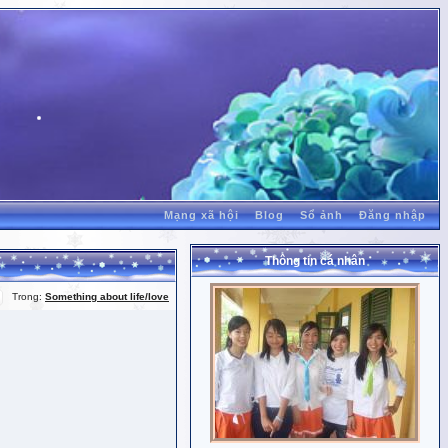
Mạng xã hội
Blog
Sổ ảnh
Đăng nhập
Thông tin cá nhân
Trong:
Something about life/love