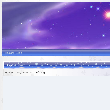
inga's Blog
Lovely music
May 18 2006, 09:41 AM Bởi:
inga