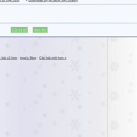
a sổ mặt cười
»
Download bộ gõ tiếng Việt Unikey
 bài cũ hơn
·
inga's Blog
·
Các bài mới hơn »