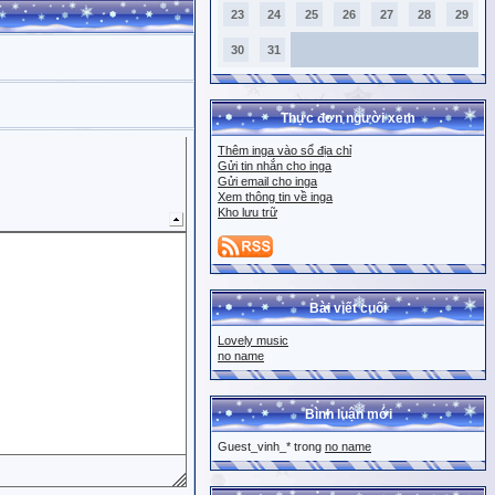
23
24
25
26
27
28
29
30
31
Thực đơn người xem
Thêm inga vào sổ địa chỉ
Gửi tin nhắn cho inga
Gửi email cho inga
Xem thông tin về inga
Kho lưu trữ
Bài viết cuối
Lovely music
no name
Bình luận mới
Guest_vinh_* trong
no name