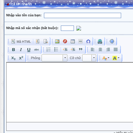
Trả lời nhanh
Nhập vào tên của bạn:
Nhập mã số xác nhận (bắt buộc):
Mã HTML
Phông
Kích cỡ phông
Phông
Cỡ chữ
Phông
Cỡ chữ