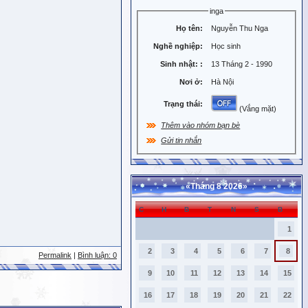
inga
Họ tên:
Nguyễn Thu Nga
Nghề nghiệp:
Học sinh
Sinh nhật:
:
13 Tháng 2 - 1990
Nơi ở:
Hà Nội
Trạng thái:
(Vắng mặt)
Thêm vào nhóm bạn bè
Gửi tin nhắn
«
Tháng 8 2026
»
C
H
B
T
N
S
B
1
2
3
4
5
6
7
8
Permalink
|
Bình luận: 0
9
10
11
12
13
14
15
16
17
18
19
20
21
22