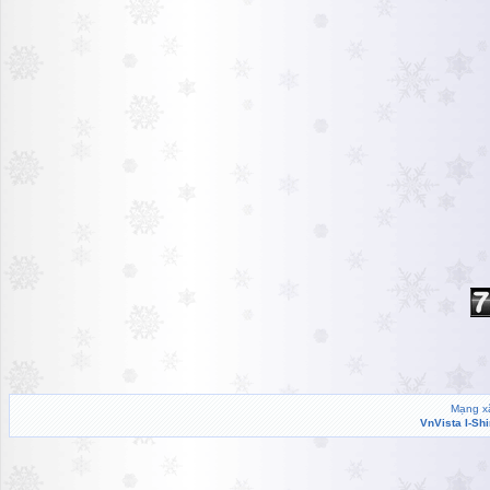
Mạng xã
VnVista I-Sh