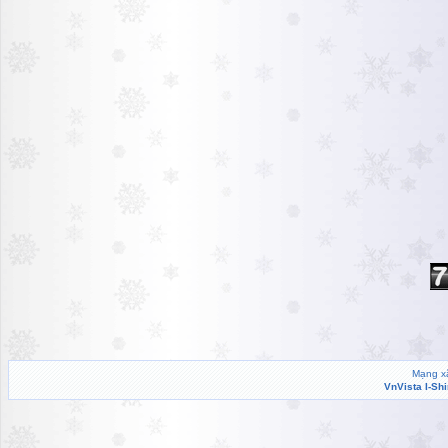
Mạng xã
VnVista I-Sh