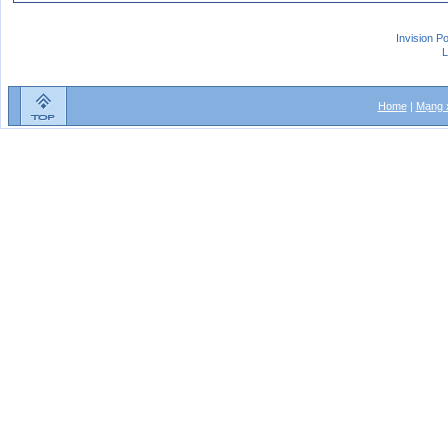
Invision P
L
Home
|
Mạng x