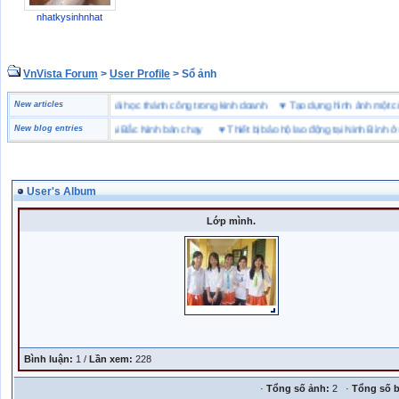
nhatkysinhnhat
VnVista Forum
>
User Profile
> Sổ ảnh
đặc biệt” của Microsoft
New articles
♥
4 bài học thành công trong kinh doanh
♥
Tạo dựng hình ảnh m
ng hiệu giày bảo hộ tại Bắc Ninh bán chạy
New blog entries
♥
Thiết bị bảo hộ lao động tại Ninh Bình ở đâu
User's Album
Lớp mình.
Bình luận:
1 /
Lần xem:
228
·
Tổng số ảnh:
2 ·
Tổng số b