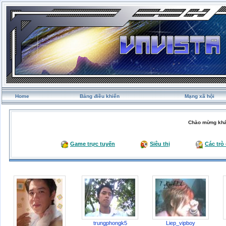
Home
Bảng điều khiển
Mạng xã hội
Chào mừng khá
Game trực tuyến
Siêu thị
Các trò
trungphongk5
Liep_vipboy