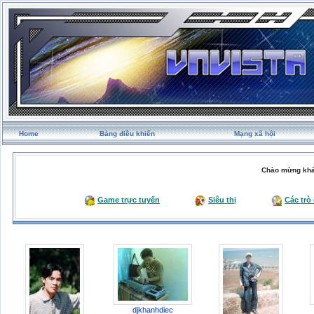
Home
Bảng điều khiển
Mạng xã hội
Chào mừng khá
Game trực tuyến
Siêu thị
Các trò
djkhanhdiec