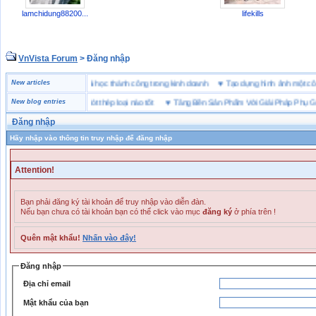
lamchidung88200...
lifekills
VnVista Forum
> Đăng nhập
ặc biệt” của Microsoft
New articles
♥
4 bài học thành công trong kinh doanh
♥
Tạo dựng hình ảnh mộ
 bảo hộ lót Kevlar và lót thép loại nào tốt
New blog entries
♥
Tăng Bền Sản Phẩm Với Giải Pháp Phụ Gia N
Đăng nhập
Hãy nhập vào thông tin truy nhập để đăng nhập
Attention!
Bạn phải đăng ký tài khoản để truy nhập vào diễn đàn.
Nếu bạn chưa có tài khoản bạn có thể click vào mục
đăng ký
ở phía trên !
Quên mật khẩu!
Nhấn vào đây!
Đăng nhập
Địa chỉ email
Mật khẩu của bạn