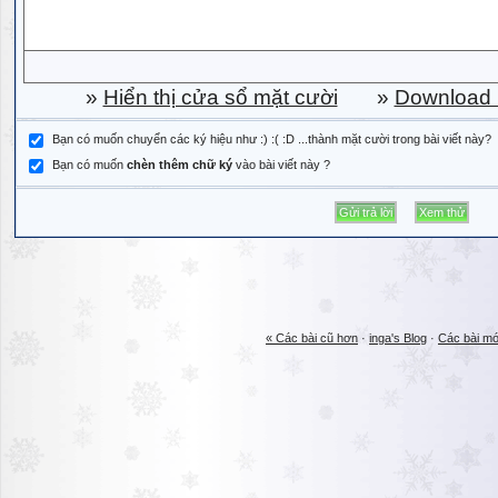
»
Hiển thị cửa sổ mặt cười
»
Download b
Bạn có muốn chuyển các ký hiệu như :) :( :D ...thành mặt cười trong bài viết này?
Bạn có muốn
chèn thêm chữ ký
vào bài viết này ?
« Các bài cũ hơn
·
inga's Blog
·
Các bài mớ