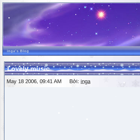
inga's Blog
Lovely music
May 18 2006, 09:41 AM Bởi:
inga