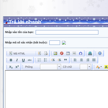
Trả lời nhanh
Nhập vào tên của bạn:
Nhập mã số xác nhận (bắt buộc):
Mã HTML
Phông
Kích cỡ phông
Phông
Cỡ chữ
Phông
Cỡ chữ