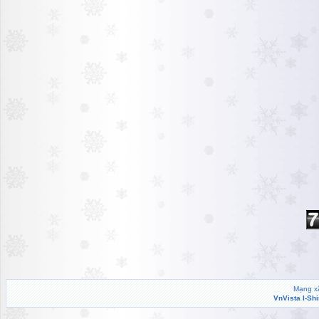
Mạng xã
VnVista I-Sh