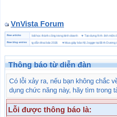
VnVista Forum
đặc biệt” của Microsoft
New articles
♥
4 bài học thành công trong kinh doanh
♥
Tạo dựng hình ảnh mộ
 hải quan là gì? Hướng dẫn khai báo 2026
New blog entries
♥
Mua giày bảo hộ Jogger tại Bình Dương ở đâu
Thông báo từ diễn đàn
Có lỗi xảy ra, nếu bạn không chắc 
dụng chức năng này, hãy tìm trong tài
Lỗi được thông báo là: