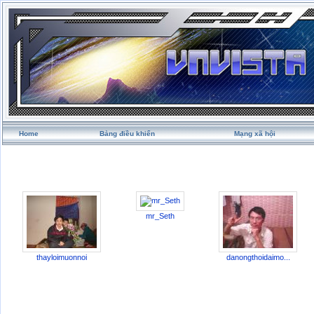
Home
Bảng điều khiển
Mạng xã hội
mr_Seth
thayloimuonnoi
danongthoidaimo...