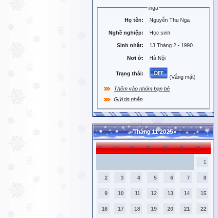
inga
Họ tên:
Nguyễn Thu Nga
Nghề nghiệp:
Học sinh
Sinh nhật:
13 Tháng 2 - 1990
Nơi ở:
Hà Nội
Trạng thái:
(Vắng mặt)
Thêm vào nhóm bạn bè
Gửi tin nhắn
«
Tháng 11 2025
»
C
H
B
T
N
S
B
1
2
3
4
5
6
7
8
9
10
11
12
13
14
15
16
17
18
19
20
21
22