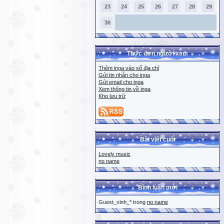
23
24
25
26
27
28
29
30
Thực đơn người xem
Thêm inga vào sổ địa chỉ
Gửi tin nhắn cho inga
Gửi email cho inga
Xem thông tin về inga
Kho lưu trữ
Bài viết cuối
Lovely music
no name
Bình luận mới
Guest_vinh_* trong
no name