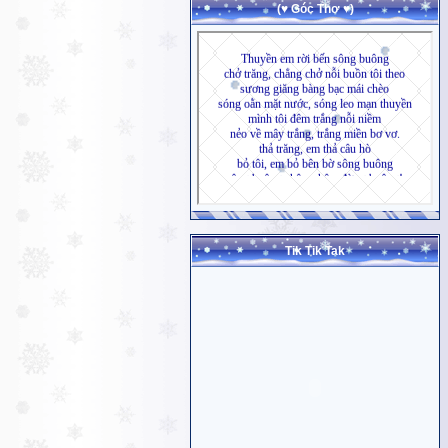
(♥ Góc Thơ ♥)
Tik Tik Tak