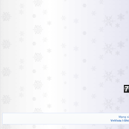
Mạng xã
VnVista I-Sh