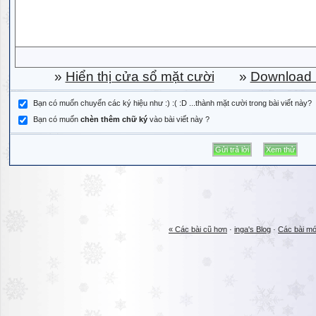
»
Hiển thị cửa sổ mặt cười
»
Download b
Bạn có muốn chuyển các ký hiệu như :) :( :D ...thành mặt cười trong bài viết này?
Bạn có muốn
chèn thêm chữ ký
vào bài viết này ?
« Các bài cũ hơn
·
inga's Blog
·
Các bài mớ