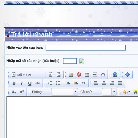
Trả lời nhanh
Nhập vào tên của bạn:
Nhập mã số xác nhận (bắt buộc):
Mã HTML
Phông
Kích cỡ phông
Phông
Cỡ chữ
Phông
Cỡ chữ