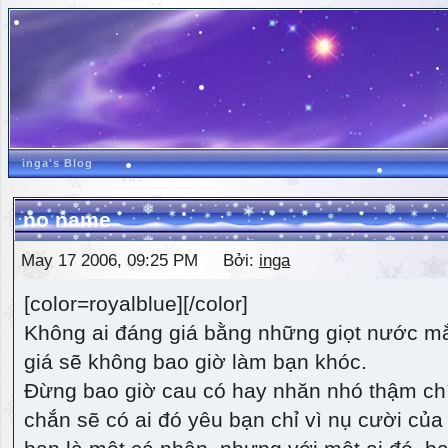
inga's Blog
no name
May 17 2006, 09:25 PM Bởi:
inga
[color=royalblue][/color]
Không ai đáng giá bằng những giọt nước m
giá sẽ không bao giờ làm bạn khóc.
Đừng bao giờ cau có hay nhăn nhó thậm ch
chắn sẽ có ai đó yêu bạn chỉ vì nụ cười của 