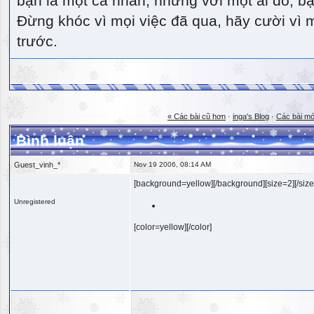
bạn là một cá nhân, nhưng với một ai đó, bạn
Đừng khóc vì mọi việc đã qua, hãy cười vì 
trước.
« Các bài cũ hơn
·
inga's Blog
·
Các bài mớ
Bình luận
Guest_vinh_*
Nov 19 2006, 08:14 AM
[background=yellow][/background][size=2][/size
Unregistered
[color=yellow][/color]