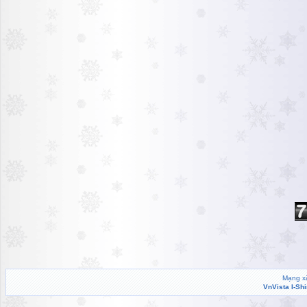
Mạng xã
VnVista I-Sh