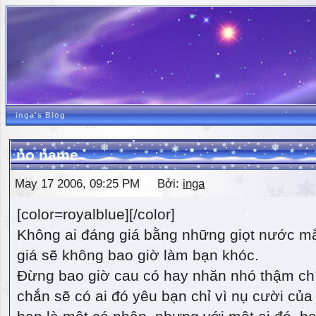
inga's Blog
no name
May 17 2006, 09:25 PM Bởi:
inga
[color=royalblue][/color]
Không ai đáng giá bằng những giọt nước m
giá sẽ không bao giờ làm bạn khóc.
Đừng bao giờ cau có hay nhăn nhó thậm ch
chắn sẽ có ai đó yêu bạn chỉ vì nụ cười của 