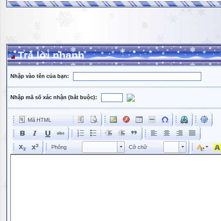
Trả lời nhanh
Nhập vào tên của bạn:
Nhập mã số xác nhận (bắt buộc):
Mã HTML
Phông
Kích cỡ phông
Phông
Cỡ chữ
Phông
Cỡ chữ