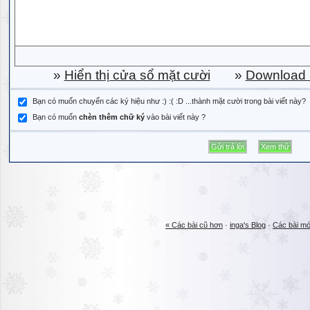
»
Hiển thị cửa sổ mặt cười
»
Download b
Bạn có muốn chuyển các ký hiệu như :) :( :D ...thành mặt cười trong bài viết này?
Bạn có muốn
chèn thêm chữ ký
vào bài viết này ?
« Các bài cũ hơn
·
inga's Blog
·
Các bài mớ