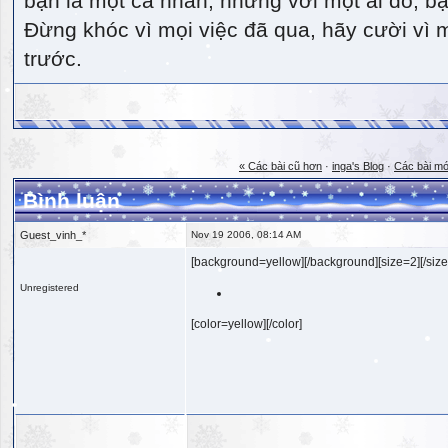
bạn là một cá nhân, nhưng với một ai đó, bạn
Đừng khóc vì mọi việc đã qua, hãy cười vì 
trước.
« Các bài cũ hơn
·
inga's Blog
·
Các bài mớ
Bình luận
Guest_vinh_*
Nov 19 2006, 08:14 AM
[background=yellow][/background][size=2][/size
Unregistered
[color=yellow][/color]