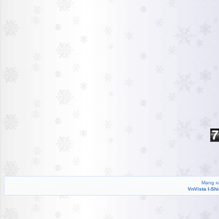
Mạng xã
VnVista I-Sh